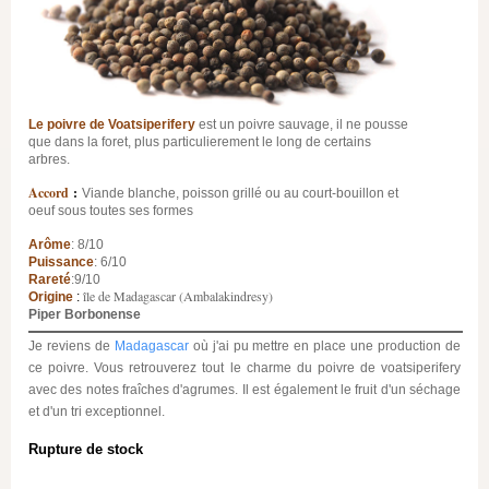
Le poivre de Voatsiperifery
est un poivre sauvage, il ne pousse
que dans la foret, plus particulierement le long de certains
arbres.
Accord
:
Viande blanche, poisson grillé ou au court-bouillon et
oeuf sous toutes ses formes
Arôme
: 8/10
Puissance
: 6/10
Rareté
:9/10
île de Madagascar (Ambalakindresy)
Origine
:
Piper Borbonense
Je reviens de
Madagascar
où j'ai pu mettre en place une production de
ce poivre. Vous retrouverez tout le charme du poivre de voatsiperifery
avec des notes fraîches d'agrumes. Il est également le fruit d'un séchage
et d'un tri exceptionnel.
Rupture de stock