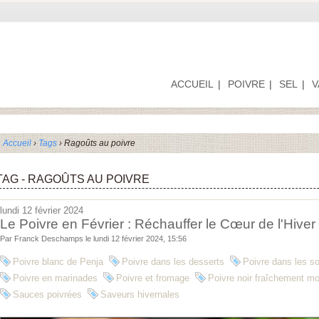
ACCUEIL
POIVRE
SEL
V
Accueil
›
Tags
› Ragoûts au poivre
TAG - RAGOÛTS AU POIVRE
lundi 12 février 2024
Le Poivre en Février : Réchauffer le Cœur de l'Hive
Par Franck Deschamps le lundi 12 février 2024, 15:56
Poivre blanc de Penja
Poivre dans les desserts
Poivre dans les s
Poivre en marinades
Poivre et fromage
Poivre noir fraîchement mo
Sauces poivrées
Saveurs hivernales