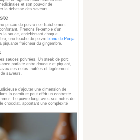
 médicinales et son pouvoir de
rer la richesse des saveurs.
ste
Une pincée de poivre noir fraîchement
confortant. Prenons l'exemple d'un
ns la sauce, enrichissant chaque
mbre, une touche de poivre
blanc de Penja
a piquante fraîcheur du gingembre.
s
des sauces poivrées. Un steak de porc
lance parfaite entre douceur et piquant,
 avec ses notes fruitées et légèrement
n de saveurs.
judicieuse d'ajouter une dimension de
ans la garniture peut offrir un contraste
pommes. Le poivre long, avec ses notes de
de chocolat, apportant une complexité