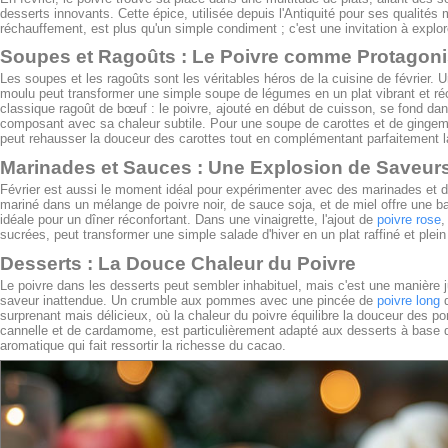
desserts innovants. Cette épice, utilisée depuis l'Antiquité pour ses qualités
réchauffement, est plus qu'un simple condiment ; c'est une invitation à explo
Soupes et Ragoûts : Le Poivre comme Protagoni
Les soupes et les ragoûts sont les véritables héros de la cuisine de février. 
moulu peut transformer une simple soupe de légumes en un plat vibrant et ré
classique ragoût de bœuf : le poivre, ajouté en début de cuisson, se fond da
composant avec sa chaleur subtile. Pour une soupe de carottes et de ginge
peut rehausser la douceur des carottes tout en complémentant parfaitement l
Marinades et Sauces : Une Explosion de Saveur
Février est aussi le moment idéal pour expérimenter avec des marinades et 
mariné dans un mélange de poivre noir, de sauce soja, et de miel offre une ba
idéale pour un dîner réconfortant. Dans une vinaigrette, l'ajout de
poivre rose
,
sucrées, peut transformer une simple salade d'hiver en un plat raffiné et plei
Desserts : La Douce Chaleur du Poivre
Le poivre dans les desserts peut sembler inhabituel, mais c'est une manière 
saveur inattendue. Un crumble aux pommes avec une pincée de
poivre long
d
surprenant mais délicieux, où la chaleur du poivre équilibre la douceur des 
cannelle et de cardamome, est particulièrement adapté aux desserts à base 
aromatique qui fait ressortir la richesse du cacao.