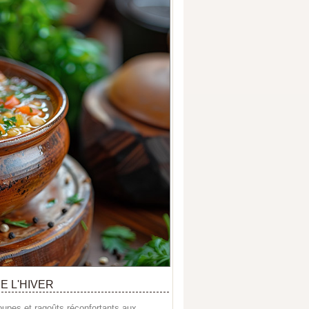
E L'HIVER
soupes et ragoûts réconfortants aux